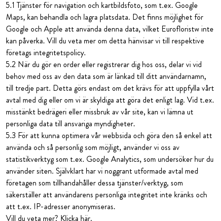
5.1 Tjänster för navigation och kartbildsfoto, som t.ex. Google
Maps, kan behandla och lagra platsdata. Det finns möjlighet för
Google och Apple att använda denna data, vilket Eurofloristw inte
kan påverka. Vill du veta mer om detta hänvisar vi till respektive
företags integritetspolicy.
5.2 När du gör en order eller registrerar dig hos oss, delar vi vid
behov med oss av den data som är länkad till ditt användarnamn,
till tredje part. Detta görs endast om det krävs för att uppfylla vårt
avtal med dig eller om vi är skyldiga att göra det enligt lag. Vid t.ex.
misstänkt bedrägeri eller missbruk av vår site, kan vi lämna ut
personliga data till ansvariga myndigheter.
5.3 För att kunna optimera vår webbsida och göra den så enkel att
använda och så personlig som möjligt, använder vi oss av
statistikverktyg som t.ex. Google Analytics, som undersöker hur du
använder siten. Självklart har vi noggrant utformade avtal med
företagen som tillhandahåller dessa tjänster/verktyg, som
säkerställer att användarens personliga integritet inte kränks och
att t.ex. IP-adresser anonymiseras.
Vill du veta mer? Klicka här.