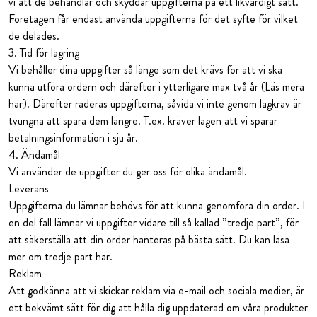
vi att de behandlar och skyddar uppgifterna på ett likvärdigt sätt.
Företagen får endast använda uppgifterna för det syfte för vilket
de delades.
3. Tid för lagring
Vi behåller dina uppgifter så länge som det krävs för att vi ska
kunna utföra ordern och därefter i ytterligare max två år (Läs mera
här). Därefter raderas uppgifterna, såvida vi inte genom lagkrav är
tvungna att spara dem längre. T.ex. kräver lagen att vi sparar
betalningsinformation i sju år.
4. Ändamål
Vi använder de uppgifter du ger oss för olika ändamål.
Leverans
Uppgifterna du lämnar behövs för att kunna genomföra din order. I
en del fall lämnar vi uppgifter vidare till så kallad ”tredje part”, för
att säkerställa att din order hanteras på bästa sätt. Du kan läsa
mer om tredje part här.
Reklam
Att godkänna att vi skickar reklam via e-mail och sociala medier, är
ett bekvämt sätt för dig att hålla dig uppdaterad om våra produkter