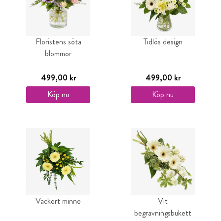
Floristens söta
Tidlös design
blommor
499,00 kr
499,00 kr
Köp nu
Köp nu
Vackert minne
Vit
begravningsbukett